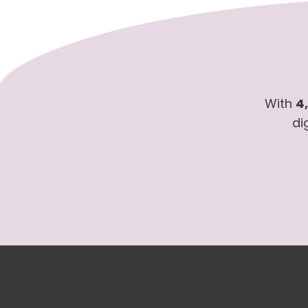
With
4
di